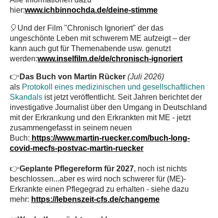
hier:
www.ichbinnochda.de/deine-stimme
🎈Und der Film "Chronisch Ignoriert" der das
ungeschönte Leben mit schwerem ME aufzeigt – der
kann auch gut für Themenabende usw. genutzt
werden:
www.inselfilm.de/de/chronisch-ignoriert
👉
Das Buch von Martin Rücker
(Juli 2026)
als
Protokoll eines medizinischen und gesellschaftlichen
Skandals
ist jetzt veröffentlicht. Seit Jahren berichtet der
investigative Journalist über den Umgang in Deutschland
mit der Erkrankung und den Erkrankten mit ME - jetzt
zusammengefasst in seinem neuen
Buch:
https://www.martin-ruecker.com/buch-long-
covid-mecfs-postvac-martin-ruecker
👉
Geplante Pflegereform für 2027
, noch ist nichts
beschlossen...aber es wird noch schwerer für (ME)-
Erkrankte einen Pflegegrad zu erhalten - siehe dazu
mehr:
https://lebenszeit-cfs.de/changeme