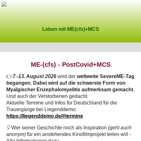
Leben mit ME(cfs)+MCS
ME-(cfs) - PostCovid+MCS
👉
7.-13. August 2026
wird der
weltweite SevereME-Tag
begangen. Dabei wird auf die schwerste Form von
Myalgischer Enzephalomyelitis aufmerksam gemacht.
Und auch der Verstorbenen gedacht.
Aktuelle Termine und Infos für Deutschland für die
Trauergänge bei Liegenddemo:
https://liegenddemo.de/#termine
🎈Wer seiner Geschichte noch als Inspiration
(geht auch
anonym)
für ein anstehendes Kinofilmprojekt teilen will -
Alle Informationen dazu