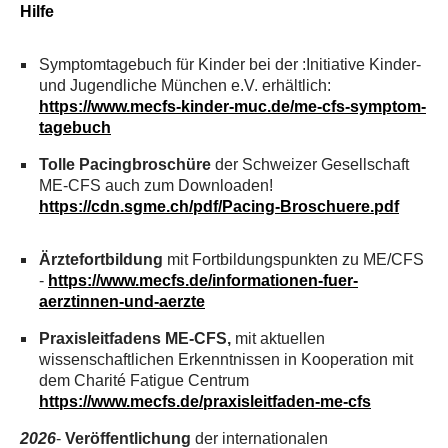
Hilfe
Symptomtagebuch für Kinder bei der :Initiative Kinder-
und Jugendliche München e.V. erhältlich:
https://www.mecfs-kinder-muc.de/me-cfs-symptom-
tagebuch
Tolle Pacingbroschüre
der Schweizer Gesellschaft
ME-CFS auch zum Downloaden!
https://cdn.sgme.ch/pdf/Pacing-Broschuere.pdf
Ärztefortbildung
mit Fortbildungspunkten zu ME/CFS
-
https://www.mecfs.de/informationen-fuer-
aerztinnen-und-aerzte
Praxisleitfadens ME-CFS,
mit aktuellen
wissenschaftlichen Erkenntnissen in Kooperation mit
dem Charité Fatigue Centrum
https://www.mecfs.de/praxisleitfaden-me-cfs
2026
-
Veröffentlichung
der internationalen