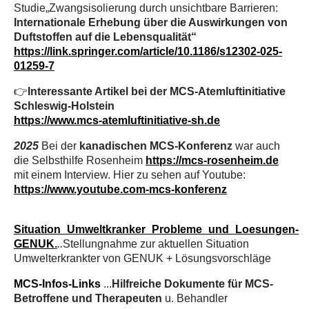
Studie„Zwangsisolierung durch unsichtbare Barrieren:
Internationale Erhebung über die Auswirkungen von
Duftstoffen auf die Lebensqualität“
https://link.springer.com/article/10.1186/s12302-025-
01259-7
👉
Interessante Artikel bei der
MCS-Atemluftinitiative
Schleswig-Holstein
https://www.mcs-atemluftinitiative-sh.de
2025
Bei der
kanadischen MCS-Konferenz
war auch
die Selbsthilfe Rosenheim
https://mcs-rosenheim.de
mit einem Interview. Hier zu sehen auf Youtube:
https://www.youtube.com-mcs-konferenz
Situation_Umweltkranker_Probleme_und_Loesungen-
GENUK
.
..
Stellungnahme zur aktuellen Situation
Umwelterkrankter von GENUK + Lösungsvorschläge
MCS-Infos-Li
nks
...
Hilfreiche Dokumente für MCS-
Betroffene und Therapeuten
u. Behandler