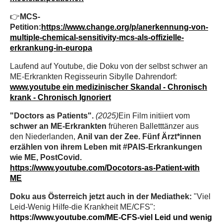
👉
MCS-
Petition:
https://www.change.org/p/anerkennung-von-
multiple-chemical-sensitivity-mcs-als-offizielle-
erkrankung-in-europa
Laufend auf Youtube, die Doku von der selbst schwer an
ME-Erkrankten Regisseurin Sibylle Dahrendorf:
www.youtube ein medizinischer Skandal - Chronisch
krank - Chronisch Ignoriert
"Doctors as Patients".
(2025)
Ein Film initiiert vom
schwer an ME-Erkrankten
früheren Balletttänzer aus
den Niederlanden,
Anil van der Zee. F
ünf Ärzt*innen
erzählen von ihrem Leben mit #PAIS-Erkrankungen
wie ME, PostCovid.
https://www.youtube.com/Docotors-as-Patient-with
ME
Doku aus Österreich jetzt auch in der Mediathek:
"Viel
Leid-Wenig Hilfe-die Krankheit ME/CFS":
https://www.youtube.com/ME-CFS-viel Leid und wenig