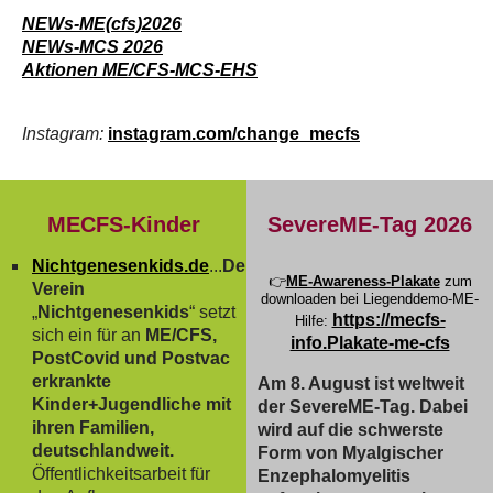
NEWs-ME(cfs)2026
NEWs-MCS 2026
Aktionen ME/CFS-MCS-EHS
Instagram:
instagram.com/change_mecfs
MECFS-Kinder
SevereME-Tag 2026
Nichtgenesenkids.de
...
Der
👉
ME-Awareness-Plakate
zum
Verein
downloaden bei Liegenddemo-ME-
„
Nichtgenesenkids
“ setzt
https://mecfs-
Hilfe:
sich ein für an
ME/CFS,
info.Plakate-me-cfs
PostCovid und Postvac
erkrankte
Am 8. August ist weltweit
Kinder+Jugendliche mit
der SevereME-Tag. Dabei
ihren Familien,
wird auf die schwerste
deutschlandweit.
Form von Myalgischer
Öffentlichkeitsarbeit für
Enzephalomyelitis