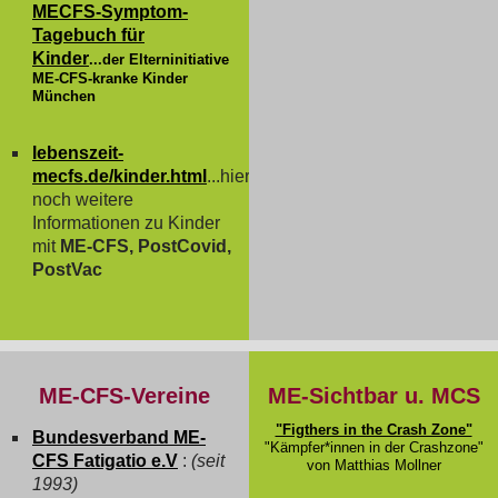
MECFS-Symptom-
Tagebuch für
Kinder
...der Elterninitiative
ME-CFS-kranke Kinder
München
lebenszeit-
mecfs.de/kinder.html
...hier
noch weitere
Informationen zu Kinder
mit
ME-CFS, PostCovid,
PostVac
ME-CFS-Vereine
ME-Sichtbar u. MCS
"Figthers in the Crash Zone"
Bundesverband ME-
"Kämpfer*innen in der Crashzone"
CFS Fatigatio e.V
:
(seit
von Matthias Mollner
1993)