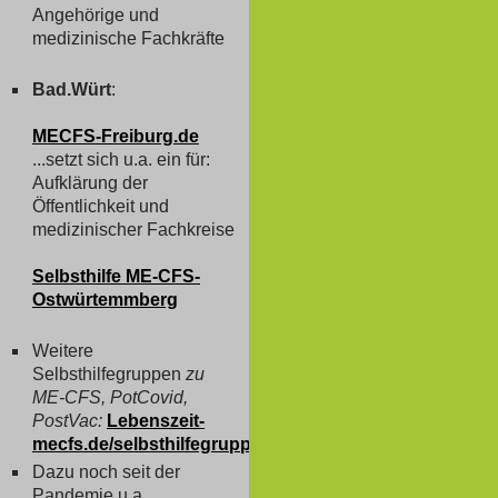
Angehörige und
medizinische Fachkräfte
Bad.Würt
:
MECFS-Freiburg.de
...setzt sich u.a. ein für:
Aufklärung der
Öffentlichkeit und
medizinischer Fachkreise
Selbsthilfe ME-CFS-
Ostwürtemmberg
Weitere
Selbsthilfegruppen
zu
ME-CFS, PotCovid,
PostVac:
Lebenszeit-
mecfs.de/selbsthilfegruppen
Dazu noch seit der
Pandemie u.a.