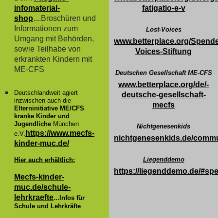
infomaterial-
fatigatio-e-v
shop
....Broschüren und
Informationen zum
Lost-Voices
Umgang mit Behörden,
www.betterplace.org/Spende
sowie Teilhabe von
Voices-Stiftung
erkrankten Kindern mit
ME-CFS
Deutschen Gesellschaft ME-CFS
www.betterplace.org/de/-
Deutschlandweit agiert
deutsche-gesellschaft-
inzwischen auch die
mecfs
Elterninitiative ME/CFS
kranke Kinder und
Jugendliche
München
Nichtgenesenkids
https://www.mecfs-
e.V.
nichtgenesenkids.de/comm
kinder-muc.de/
Liegenddemo
Hier auch erhältlich:
https://liegenddemo.de/#sp
Mecfs-kinder-
muc.de/schule-
lehrkraefte
...Infos für
Schule und Lehrkräfte