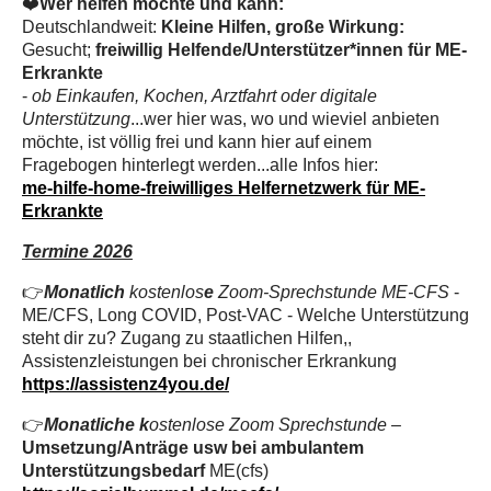
❤️
Wer helfen möchte und kann:
Deutschlandweit:
Kleine Hilfen, große Wirkung:
Gesucht;
freiwillig Helfende/Unterstützer*innen für ME-
Erkrankte
-
ob Einkaufen, Kochen, Arztfahrt oder digitale
Unterstützung
...wer hier was, wo und wieviel anbieten
möchte, ist völlig frei und kann hier auf einem
Fragebogen hinterlegt werden...alle Infos hier:
me-hilfe-home-freiwilliges Helfernetzwerk für ME-
Erkrankte
Termine 2026
👉
Monatlich
kostenlos
e
Zoom-Sprechstunde ME-CFS
-
ME/CFS, Long COVID, Post-VAC - Welche Unterstützung
steht dir zu? Zugang zu staatlichen Hilfen,,
Assistenzleistungen bei chronischer Erkrankung
https://assistenz4you.de/
👉
Monatliche k
ostenlose Zoom Sprechstunde
–
Umsetzung/Anträge usw bei ambulantem
Unterstützungsbedarf
ME(cfs)