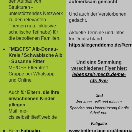
den Aufbau von
aufmerksam gemacht.
Strukturen -
unterstützendes Netzwerk
Und auch der Verstorbenen
zu den relevanten
gedacht.
Themen (u.a. inklusive
schulische Teilhabe) für
Aktuelle Termine und Infos
die betroffenen Familien.
für Deutschland:
https://liegenddemo.de/#ter
"ME/CFS" Alb-Donau-
Kreis / Schwäbische Alb
- Susanne Ritter
Und eine Sammlung
ME/CFS Elterntreff
verschiedener Flyer hier:
Gruppe per Whatsapp
lebenszeit-mecfs.de/me-
und Online
cfs-flyer
Auch für
Eltern, die ihre
Und
erwachsenen Kinder
Wer kann - will und möchte:
pflegen
Spenden und Unterstützung für die
Mail: me-
Arbeit von:
cfs.selbsthilfe@web.de
Fatigatio
Beim
Fatigatio-
www.betterplace.org/de/orga