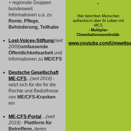
+ regionale Gruppen
+
bundesweit.
Informationen u.a. zu
Hier berichten Menschen
Rente, Pflege,
authentisch über ihr Leben mit
MCS
Behinderung, Teilhabe
- Multipler-
Chemikaliensensitivität-
Lost-Voices-Stiftung
(seit
www.youtube.com/Umweltsen
2009)
umfassende
Öffentlichkeitsarbeit
und
Informationen zu
ME/CFS
Deutsche Gesellschaft
ME-CFS
...
(seit 2016)
-
setzt sich für die für die
Rechte und Bedürfnisse
von
ME/CFS-Kranken
ein
ME-CFS-Portal
...
(seit
2019)
-
Plattform für
Betroffene,
deren