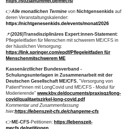
https://sozialhummel.de/mecfs/
👉
Alle monatlichen Termine
von
Nichtgensenkids
auf
deren Veranstaltungskalender:
https://nichtgenesenkids.de/events/monat/2026
📌
(2026)Transdisziplinäres Expert:innen-Statement
:
Pflegeleitfaden für Menschen mit schwerem ME/CFS in
der häuslichen Versorgung:
https://link.springer.com/epdf/Pflegeleitfaden für
Menschenmitschwerem ME
Kassenärztlicher Bundesverband -
Schulungsunterlagen in Zusammenarbeit mit der
Deutschen Gesellschaft ME/CFS.
"Versorgung von
Patient*innen mit LongCovid und ME/CFS - Modul für
Moderierende"
www.kbv.de/documents/praxisqz/long-
covid/qualitaetszirkel-long-covid.pdf
Kommentar und Zusammenfassung
hier:
https://lebenszeit-cfs.de/changeme-cfs
👉
ME-CFS
-Petitionen:
https://lebenszeit-
mecfs.de/petitionen