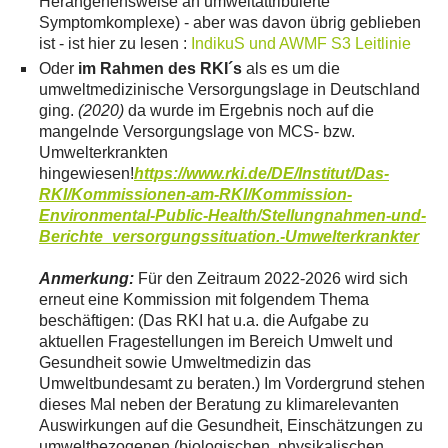
Herangehensweise an umweltattribuierte
Symptomkomplexe) - aber was davon übrig geblieben
ist - ist hier zu lesen :
IndikuS und AWMF S3 Leitlinie
Oder
im Rahmen des RKI´s
als es um die
umweltmedizinische Versorgungslage in Deutschland
ging.
(2020)
da wurde im Ergebnis noch auf die
mangelnde Versorgungslage von MCS- bzw.
Umwelterkrankten
hingewiesen!
https://www.rki.de/DE/Institut/Das-
RKI/Kommissionen-am-RKI/Kommission-
Environmental-Public-Health/Stellungnahmen-und-
Berichte_versorgungssituation.-Umwelterkrankter
Anmerkung:
Für den Zeitraum 2022-2026 wird sich
erneut eine Kommission mit folgendem Thema
beschäftigen: (Das RKI hat u.a. die Aufgabe zu
aktuellen Fragestellungen im Bereich Umwelt und
Gesundheit sowie Umweltmedizin das
Umweltbundesamt zu beraten.) Im Vordergrund stehen
dieses Mal neben der Beratung zu klimarelevanten
Auswirkungen auf die Gesundheit, Einschätzungen zu
umweltbezogenen (biologischen, physikalischen,