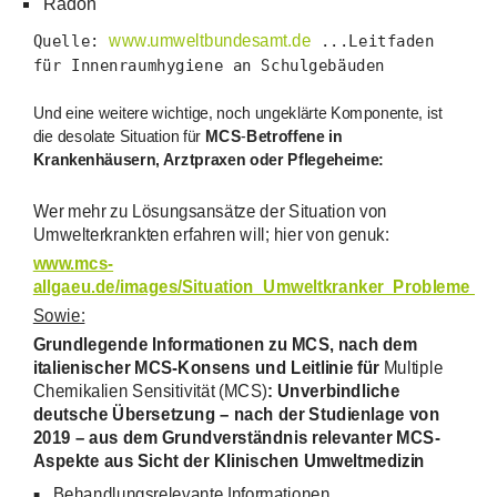
Radon
Quelle:
www.umweltbundesamt.de
...Leitfaden
für Innenraumhygiene an Schulgebäuden
Und eine weitere wichtige, noch ungeklärte Komponente, ist
die desolate Situation für
MCS
-
Betroffene in
Krankenhäusern, Arztpraxen oder Pflegeheime:
Wer mehr zu Lösungsansätze der Situation von
Umwelterkrankten erfahren will; hier von genuk:
www.mcs-
allgaeu.de/images/Situation_Umweltkranker_Probleme_
Sowie:
Grundlegende Informationen zu MCS, nach dem
italienischer MCS-Konsens und Leitlinie für
Multiple
Chemikalien Sensitivität (MCS)
: Unverbindliche
deutsche Übersetzung – nach der Studienlage von
2019 – aus dem Grundverständnis relevanter MCS-
Aspekte aus Sicht der Klinischen Umweltmedizin
Behandlungsrelevante Informationen