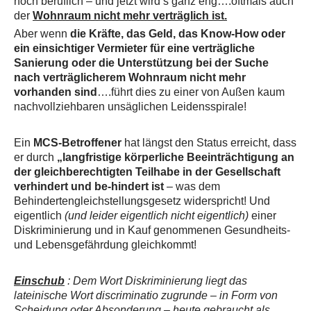
noch beruflich – und jetzt wird’s ganz eng….oftmals auch
der
Wohnraum nicht mehr verträglich ist.
Aber wenn
die Kräfte, das Geld, das Know-How oder
ein einsichtiger Vermieter für eine verträgliche
Sanierung oder die Unterstützung bei der Suche
nach verträglicherem Wohnraum nicht mehr
vorhanden sind
….führt dies zu einer von Außen kaum
nachvollziehbaren unsäglichen Leidensspirale!
Ein
MCS-Betroffener
hat längst den Status erreicht, dass
er durch
„langfristige körperliche Beeinträchtigung an
der gleichberechtigten Teilhabe in der Gesellschaft
verhindert und be-hindert ist
– was dem
Behindertengleichstellungsgesetz widerspricht! Und
eigentlich
(und leider eigentlich nicht eigentlich)
einer
Diskriminierung und in Kauf genommenen Gesundheits-
und Lebensgefährdung gleichkommt!
Einschub
: Dem Wort Diskriminierung liegt das
lateinische Wort discriminatio zugrunde – in Form von
Scheidung oder Absonderung – heute gebraucht als