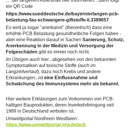
…“bei längerem Aufenthalt hier informieren…dann folgt
ein QR Code
https://www.sueddeutsche.de/bayern/erlangen-pcb-
belastung-fau-schwangere-giftstoffe-li.3389657
Es wird ja sogar "anerkannt"
(theoretisch
) dass eine
erhöhte PCB Belastung gesundheitliche Folgen haben -
aber eine Reaktion darauf in Sachen
Sanierung, Schutz,
Anerkennung in der Medizin und Versorgung der
Folgeschäden
gibt es immer noch nicht.
Im Übrigen auch hier
...abgesehen von den bekannten
Symptomatiken auf toxische Stoffe
(auch im
Langzeitverlauf),
dazu noch Krebs und andere
Erkrankungen...ist
eine Einflussnahme und
Schwächung des Immunsystems mehr als bekannt.
Hier weitere Erklärungen zum Vorkommen von PCB-
haltigen Bauprodukten, deren Inverkehrbringung seit
1989 in Deutschland verboten ist.
Umweltportal Nordhrein Westfalen:
https://www.umweltportal.nrw.de/pcb