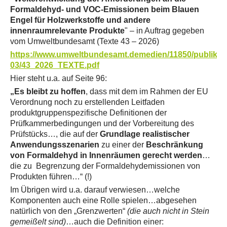
Formaldehyd- und VOC-Emissionen beim Blauen
Engel für Holzwerkstoffe und andere
innenraumrelevante Produkte
" – in Auftrag gegeben
vom Umweltbundesamt (Texte 43 – 2026)
https://www.umweltbundesamt.demedien/11850/publikat
03/43_2026_TEXTE.pdf
Hier steht u.a. auf Seite 96:
„Es bleibt zu hoffen
, dass mit dem im Rahmen der EU
Verordnung noch zu erstellenden Leitfaden
produktgruppenspezifische Definitionen der
Prüfkammerbedingungen und der Vorbereitung des
Prüfstücks…, die auf der
Grundlage realistischer
Anwendungsszenarien
zu einer der
Beschränkung
von Formaldehyd in Innenräumen gerecht werden
…
die zu Begrenzung der Formaldehydemissionen von
Produkten führen…“ (!)
Im Übrigen wird u.a. darauf verwiesen…welche
Komponenten auch eine Rolle spielen…abgesehen
natürlich von den „Grenzwerten“
(die auch nicht in Stein
gemeißelt sind)
…auch die Definition einer: