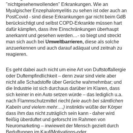
"nichtgesehenwollenden" Erkrankungen. Wie an
Myalgischer Enzephalomyelitis zu sehen ist oder auch an
PostCovid - sind diese Erkrankungen gar nicht beim GdB
berücksichtigt und selbst COPD-Erkrankte müssen hart
dafür kämpfen, dass ihre Einschränkungen überhaupt
anerkannt und gesehen werden…- so biegt und streckt
man sich auch bei
Umweltbarrieren,
diese als solche
anzuerkennen und auch darauf adäquat und zeitnah zu
reagieren.
Es geht dabei auch nicht um eine Art von Duftstoffallergie
oder Duftempfindlichkeit – denn zwar sind viele aber
nicht alle Schadstoffe über Gerüche wahrnehmbar; und
die Industrie ist sich durchaus darüber im Klaren, dass
sich keiner in ein Auto setzen würde – das lediglich u.a.
nach Flammschutzmittel riecht
(wie auch bei sämtlichen
Kabeln und vielem mehr….)
instinktiv wüßte der Körper
dass ihm das nicht zuträglich sein kann - daher wird
fleißig überduftet und geforscht im Rahmen von
Neuromarketing – inwieweit der Mensch gezielt durch
Beduftungen im Kauf/Motivations-oder