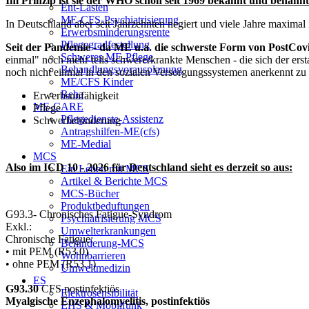
Im Prinzip ist sie der WHO schon seit 1969 bekannt und benannt
Ent-Lasten
ME-CFS-Psychiatrisierung
In Deutschland aber seit Jahrzehnten negiert und viele Jahre maxima
Erwerbsminderungsrente
Pflegegradfestellung
Seit der Pandemie - da ME u.a. die schwerste Form von PostCovi
Schweres ME-Pflege
einmal" noch mehr teils schwererkrankte Menschen - die sich der e
Behandlungsvorausplanung
noch nicht einmal in den sozialen Versorgungssystemen anerkennt zu
ME/CFS Kinder
Reha
Erwerbsunfähigkeit
ME-CARE
Pflege
Pflegedienste-Assistenz
Schwerbehinderung
Antragshilfen-ME(cfs)
ME-Medial
MCS
Also im ICD 10 - 2026 für Deutschland sieht es derzeit so aus:
Ein Leben mit MCS
Artikel & Berichte MCS
MCS-Bücher
Produktbeduftungen
G93.3- Chronisches Fatigue-Syndrom
Psychiatrisierung MCS
Exkl.:
Umwelterkrankungen
Chronische Fatigue:
Behinderung-MCS
• mit PEM (R53.0)
Wohnbarrieren
• ohne PEM (R53.1)
Umweltmedizin
ES
G93.30
CFS postinfektiös
Elektrosensibilität
Myalgische Enzephalomyelitis, postinfektiös
EHS & Mobilfunk