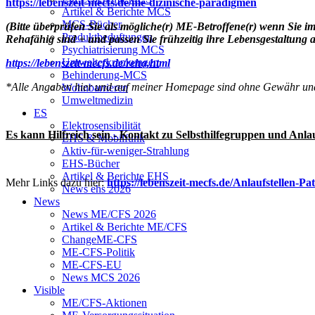
https://lebenszeit-mecfs.de/me-dizinische-paradigmen
Artikel & Berichte MCS
MCS-Bücher
(Bitte überprüfen Sie als mögliche(r) ME-Betroffene(r) wenn Sie i
Produktbeduftungen
Rehafähig sind + und passen Sie frühzeitig ihre Lebensgestaltung
Psychiatrisierung MCS
Umwelterkrankungen
https://lebenszeit-mecfs.de/reha.html
Behinderung-MCS
*Alle Angaben hier und auf meiner Homepage sind ohne Gewähr und 
Wohnbarrieren
Umweltmedizin
ES
Elektrosensibilität
Es kann Hilfreich sein - Kontakt zu Selbsthilfegruppen und Anlau
EHS & Mobilfunk
Aktiv-für-weniger-Strahlung
EHS-Bücher
Artikel & Berichte EHS
Mehr Links dazu hier:
https://lebenszeit-mecfs.de/Anlaufstellen-Pa
News ehs 2026
News
News ME/CFS 2026
Artikel & Berichte ME/CFS
ChangeME-CFS
ME-CFS-Politik
ME-CFS-EU
News MCS 2026
Visible
ME/CFS-Aktionen