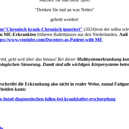
"Denken Sie mal an was Nettes"
geheilt werden!
m"Chronisch krank-Chronisch ignoriert"
(2024)
von der selbst sc
an ME-Erkrankten
früheren Balletttänzer aus den Niederlanden,
Anil
tps://www.youtube.com/Docotors-as-Patient-with ME
ird, geht weit über das hinaus! Bei dieser
Multisystemerkrankung komm
ologischen Steuerung. Damit sind alle wichtigen Körpersysteme betro
eibt die Erkrankung also nicht in realer Weise, zumal Fatigue
scheiden kann:
e-fuenf-diagnostischen-fallen-bei-krankhafter-erschoepfung
de