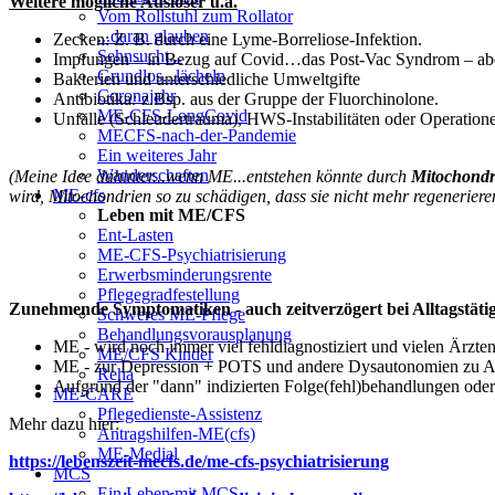
Weitere mögliche Auslöser u.a.
Vom Rollstuhl zum Rollator
...daran glauben
Zecken: Z. B. durch eine Lyme-Borreliose-Infektion.
Sehnsucht...
Impfungen – in Bezug auf Covid…das Post-Vac Syndrom – abe
Grundlos...lächeln
Bakterien und unterschiedliche Umweltgifte
Coronajahr
Antibiotika
:
z.Bsp. aus der Gruppe der Fluorchinolone.
ME-CFS-LongCovid
Unfälle (Schleudertrauma), HWS-Instabilitäten oder Operation
MECFS-nach-der-Pandemie
Ein weiteres Jahr
Wanderschaften
(Meine Idee dahinter...wenn ME...entstehen könnte durch
Mitochondr
ME-cfs
wird, Mitochondrien so zu schädigen, dass sie nicht mehr regenerie
Leben mit ME/CFS
Ent-Lasten
ME-CFS-Psychiatrisierung
Erwerbsminderungsrente
Pflegegradfestellung
Zunehmende Symptomatiken - auch zeitverzögert bei Alltagstätigke
Schweres ME-Pflege
Behandlungsvorausplanung
ME - wird noch immer viel fehldiagnostiziert und vielen Ärzten
ME/CFS Kinder
ME - zur Depression + POTS und andere Dysautonomien zu Ang
Reha
Aufgrund der "dann" indizierten Folge(fehl)behandlungen ode
ME-CARE
Pflegedienste-Assistenz
Mehr dazu hier:
Antragshilfen-ME(cfs)
ME-Medial
https://lebenszeit-mecfs.de/me-cfs-psychiatrisierung
MCS
Ein Leben mit MCS