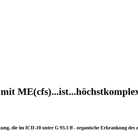
it ME(cfs)...ist...höchstkomple
 die im ICD-10 unter G 93.3 ff - organische Erkrankung des zent