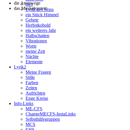
die Atemwege
mcs
das Muskelsystem
Lyrik des Seins
ein Stück Himmel
Gebete
Herbstkobold
ein weiteres Jahr
Halbschatten
Vibrationen
Worte
meine Zeit
Nächte
Elemente
Lyrik2
Meine Fragen
Stille
Farben
Zeiten
Aufrichten
Enge Kreise
Info-Links
ME-CFS
ChangeMECFS-InstaLinks
Selbsthilfegruppen
MCS
EHS