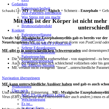
Gedanken
Patientensicherheit
MY
= Muskel -
Algisch
= Schmerz -
Enzephalo
= Gehi
Schaubild:
Arzt-Patienten-Interaktion
Was Stress mit uns macht
Mit ME ist der Körper ist nicht mehr 
Frieden
Bruttosozialprodukt
unterschied
Konkret
Patientenverfügung
Vorab:
ME-Myalgische Enzephalomyelitis gab es bereits vor der
Barrierefreiheit
Neuerkrankten
(
ME ist u.a. die schwerste Form von PostCovid ode
GdB Antrag MECFS PostCovid
Seltene Erkrankungen
ME-gibt es in unterschiedlichen Schweregraden
und dementsprech
Familienhilfsangebote
Patientenrechte
Die Verläufe sind nicht vorhersehbar - von stagnierend - zu besse
Sozialgerichtsbarkeit
Auch der Beginn kann sich schleichend vollziehen oder bis ge
ME-Millions-Missing
ME verläuft nicht zwingend "linear"...unterschiedliche Paramet
Navigation überspringen
ME-kann unterschiedliche Auslöser haben
und gab es auch scho
Willkommen
Über mich
Und nochmals zur Erinnerung…
ME- Myalgische Enzephalomyelitis 
ME-CFS-ein anderes Leben
Virus (EBV), Influenza und Enteroviren oder auch andere
,) muss es a
Weichenlegung
Es ist...
In dieser Form