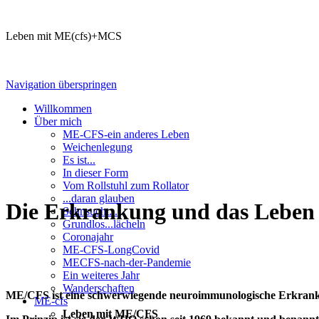
Leben mit ME(cfs)+MCS
Navigation überspringen
Willkommen
Über mich
ME-CFS-ein anderes Leben
Weichenlegung
Es ist...
In dieser Form
Vom Rollstuhl zum Rollator
...daran glauben
Die Erkrankung und das Leben m
Sehnsucht...
Grundlos...lächeln
Coronajahr
ME-CFS-LongCovid
MECFS-nach-der-Pandemie
Ein weiteres Jahr
Wanderschaften
ME/CFS ist eine schwerwiegende neuroimmunologische Erkrankung,
ME-cfs
Leben mit ME/CFS