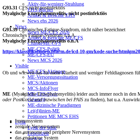
Aktiv-für-weniger-Strahlung
G93.31
CFS nicht postinfektiös
EHS-Bücher
Myalgische Enzephalomyelitis, nicht postinfektiös
Artikel & Berichte EHS
News ehs 2026
News
G93.39
Chronisches Fatigue-Syndrom, nicht näher bezeichnet
News ME/CFS 2026
Chronisches Fatigue-Syndrom o.n.A.
Artikel & Berichte ME/CFS
Myalgische Enzephalomyelitis o.n.A
ChangeME-CFS
ME-CFS-Politik
https://klassifikationen.bfarm.de/icd-10-gm/kode-suche/htmlgm2
ME-CFS-EU
News MCS 2026
Visible
ME/CFS-Aktionen
Ob und wieweit das für mehr Klarheit und weniger Fehldiagnosen füh
ME-Versorgungssituation
MCS/Aktionen
MCS-InfoFlyer
ME
(Myalgische Enzephalomyelitis) leider auch immer noch in den 
ME-CFS-Flyer
oder PostCovid und inzwischen bei PAIS
zu finden), hat u.a. Auswirk
Gesetz(t)
ME-dizinische Paradigmen
Lei(d)linien-ME
Petitionen ME MCS EHS
Immunsystem
Lyrik
zentrale Nervensystem
Lyrik der Stille
das autonome und periphere Nervensystem
Lebenszeit
das endokrine System
auch so...