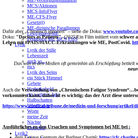
ME-Versorgungssituation
MCS/Aktionen
MCS-InfoFlyer
ME-CFS-Flyer
Gesetz(t)
ME-dizinische Paradigmen
Dafür aber „Chronisch ignoriert“ – siehe die Doku:
www.youtube.co
Lei(d)linien-ME
Doku:
"Doctors as Patients".
(2025)
Ein Film initiiert vom
schwer 
Petitionen ME MCS EHS
Leben mit #PAIS/#IACC-Erkrankungen wie ME, PostCovid.
ht
Lyrik
Lyrik der Stille
Lebenszeit
auch so...
Das was in den Medien oft gemeinhin als Erschöpfung betitelt w
mcs
neur
Lyrik des Seins
ein Stück Himmel
Gebete
Herbstkobold
Auch die
Verwendung von „Chronischem Fatigue Syndrom“…beschr
ein weiteres Jahr
vorkommen kann, daher ist es wichtig; das der Arzt diese unter
Halbschatten
Vibrationen
https://www.medical-tribune.de/medizin-und-forschung/artikel/di
Worte
meine Zeit
Nächte
Ausführliches zu den Ursachen und Symptomen bei ME bei :
Elemente
Lyrik2
dem Fatigue Centrum der Berliner Charitè:
https://cfc.charite.