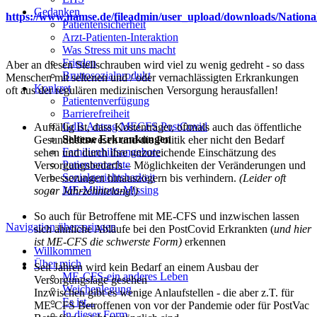
Gedanken
https://www.namse.de/fileadmin/user_upload/downloads/Nationa
Patientensicherheit
Arzt-Patienten-Interaktion
Was Stress mit uns macht
Frieden
Aber an diesen Stellschrauben wird viel zu wenig gedreht - so dass
Bruttosozialprodukt
Menschen mit seltenen und / oder vernachlässigten Erkrankungen
Konkret
oft aus der regulären medizinischen Versorgung herausfallen!
Patientenverfügung
Barrierefreiheit
GdB Antrag MECFS PostCovid
Auffällig ist, dass Kostenträger, oftmals auch das öffentliche
Seltene Erkrankungen
Gesundheitswesen und die Politik eher nicht den Bedarf
Familienhilfsangebote
sehen und durch ihre unzureichende Einschätzung des
Patientenrechte
Versorgungsbedarfs – Möglichkeiten der Veränderungen und
Sozialgerichtsbarkeit
Verbesserungen hinauszögern bis verhindern.
(Leider oft
ME-Millions-Missing
sogar Jahrzehntelang!)
So auch für Betroffene mit ME-CFS und inzwischen lassen
Navigation überspringen
sich ähnliche Abläufe bei den PostCovid Erkrankten (
und hier
ist ME-CFS die schwerste Form)
erkennen
Willkommen
Über mich
Seit Jahren wird kein Bedarf an einem Ausbau der
ME-CFS-ein anderes Leben
Versorgungslage gesehen
Weichenlegung
Inzwischen gibt es wenige Anlaufstellen - die aber z.T. für
Es ist...
ME-CFS Betroffenen von vor der Pandemie oder für PostVac
In dieser Form