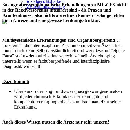
Sozialgerichtsbarkeit
Solange aber symptomatische Behandlungen zu ME-CFS nicht
ME-Millions-Missing
in der Regelversorgung integriert sind - die Praxen und
Krankenhäuser also nichts abrechnen können - solange fehlen
auch Anreize und eine gewisse Lenkungsstruktur.
Multisystemische Erkrankungen sind Organübergreifend
…
trotzdem ist die interdisziplinäre Zusammenarbeit von Ärzten hier
immer noch keine Selbstverständlichkeit und wer diese auf "eigene
Faust" sucht - dem wird teilweise recht schnell Ärztehopping
unterstellt; wenn er fachübergreifende und interdisziplinäre
Diagnostik wünscht!
Dazu kommt:
Über kurz -oder lang - und zwar quasi gezwungenermaßen
wird jeder chronisch Erkrankte - der keine gute und
kompetente Versorgung erhält - zum Fachmann/frau seiner
Erkrankung.
Auch dieses Wissen nutzen die Ärzte nur sehr ungern!