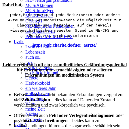
ME-Versorgungssituation
Dabei hat
MCS/Aktionen
MCS-InfoFlyer
jeder Mediziner und jede Medizinerin oder andere
ME-CFS-Flyer
Akteure des Gesundheitswesens die Möglichkeit zur
Gesetz(t)
Diagnostik und Therapie - auf dem jeweils
ME-dizinische Paradigmen
wissenschaftlichen neuesten Stand zu ME-CFS und
Lei(d)linien-ME
PostCovid, sich zu informieren!
Petitionen ME MCS EHS
Lyrik
https://cfc.charite.de/fuer_aerzte/
Lyrik der Stille
Lebenszeit
auch so...
mcs
Leider ergibt sich oft ein gesundheitliches Gefährdungspotential
Lyrik des Seins
für Erkrankte mit vernachlässigten oder seltenen
ein Stück Himmel
Erkrankungen im medizinischen System
Gebete
Herbstkobold
ein weiteres Jahr
Halbschatten
Bei seltenen oder nicht bekannten Erkrankungen vergeht
zu
Vibrationen
viel Zeit zu Beginn
…dies kann auf Dauer den Zustand
Worte
verschlechtern und zwar körperlich wie psychisch.
meine Zeit
Nächte
Oft entstehen auch
Fehl oder Verlegenheitsdiagnosen
oder
Elemente
psychische Zuschreibungen
– beides kann zu
Lyrik2
Fehlbehandlungen führen – die sogar weiter schädlich sein