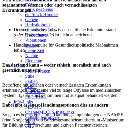
mcs
sogenannten seltenen oder auch vernachlässigten
Lyrik des Seins
Erkrankungen:
ein Stück Himmel
Gebete
Herbstkobold
Der medizinische und wissenschaftliche Erkenntnisstand
ein weiteres Jahr
(oder Erkenntniswille)
ist nicht ausreichend
Halbschatten
Vibrationen
Handlungsimpulse für Gesundheitspolitische Maßnahmen
Worte
fehlen
meine Zeit
Nächte
Elemente
Das darf und kann – weder ethisch, moralisch und auch
Lyrik2
gesetzlich nicht sein!
Meine Fragen
Stille
Farben
Betroffene mit seltenen oder vernachlässigten Erkrankungen
Zeiten
erfahren noch immer eine viel zu lange Odyssee im medizinischen
Aufrichten
System - bis sie ernst genommen und adäquat behandelt werden.
Enge Kreise
Info-Links
Dabei gibt es längst Handlungsoptionen dies zu ändern:
ME-CFS
ChangeMECFS-InstaLinks
So gab es bereits vor Jahren Handlungsempfehlungen der NAMSE
Selbsthilfegruppen
(eine Kooperation von Bundesgesundheitsministerium -Ministerium
MCS
für Bildung und Forschung und aktiven Patientenvereinen)
EHS