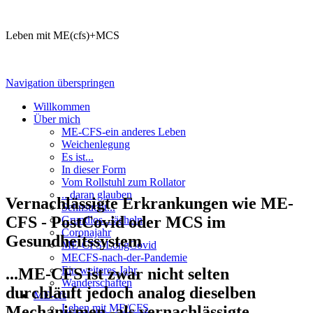
Leben mit ME(cfs)+MCS
Navigation überspringen
Willkommen
Über mich
ME-CFS-ein anderes Leben
Weichenlegung
Es ist...
In dieser Form
Vom Rollstuhl zum Rollator
...daran glauben
Vernachlässigte Erkrankungen wie ME-
Sehnsucht...
CFS - PostCovid oder MCS im
Grundlos...lächeln
Coronajahr
Gesundheitssystem
ME-CFS-LongCovid
MECFS-nach-der-Pandemie
Ein weiteres Jahr
...ME-CFS ist zwar nicht selten
Wanderschaften
durchläuft jedoch analog dieselben
ME-cfs
Leben mit ME/CFS
Mechanismen -als vernachlässigte