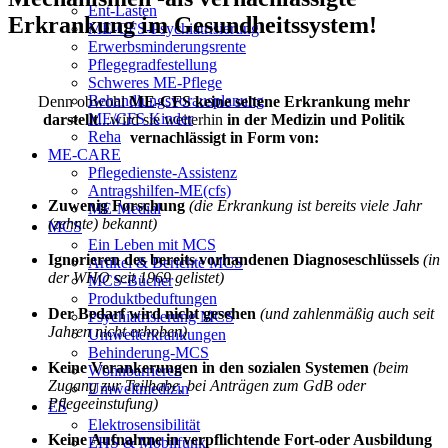
Ent-Lasten
Erkrankung im Gesundheitssystem!
ME-CFS-Psychiatrisierung
Erwerbsminderungsrente
Pflegegradfestellung
Schweres ME-Pflege
Behandlungsvorausplanung
Denn obwohl
ME-CFS keine seltene Erkrankung mehr
ME/CFS Kinder
darstellt
...wird sie weiterhin
in der Medizin und Politik
Reha
vernachlässigt in Form von:
ME-CARE
Pflegedienste-Assistenz
Antragshilfen-ME(cfs)
Zuwenig Forschung
(die Erkrankung ist bereits viele Jahr
ME-Medial
(zehnte) bekannt)
MCS
Ein Leben mit MCS
Ignorieren des bereits vorhandenen Diagnoseschlüssels
(in
Artikel & Berichte MCS
der WHO seit 1969 gelistet)
MCS-Bücher
Produktbeduftungen
Der Bedarf wird nicht gesehen
(und zahlenmäßig auch seit
Psychiatrisierung MCS
Jahren nicht erhoben)
Umwelterkrankungen
Behinderung-MCS
Keine Verankerungen in den sozialen Systemen
(beim
Wohnbarrieren
Zugang zur Teilhabe, bei Anträgen zum GdB oder
Umweltmedizin
Pflegeeinstufung)
ES
Elektrosensibilität
Keine Aufnahme in verpflichtende Fort-oder Ausbildung
EHS & Mobilfunk