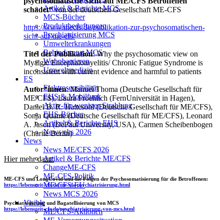
psychosomatische Sicht auf ME/CFS Betroffenen
Artikel & Berichte MCS
schadet“
von der deutschen Gesellschaft ME-CFS
MCS-Bücher
Produktbeduftungen
https://www.mecfs.de/publikation-zur-psychosomatischen-
Psychiatrisierung MCS
sicht-auf-me-cfs/
Umwelterkrankungen
Behinderung-MCS
Titel der Publikation
: Why the psychosomatic view on
Wohnbarrieren
Myalgic Encephalomyelitis/ Chronic Fatigue Syndrome is
Umweltmedizin
inconsistent with current evidence and harmful to patients
ES
Elektrosensibilität
Autor*innen
: Manuel Thoma (Deutsche Gesellschaft für
EHS & Mobilfunk
ME/CFS), Laura Froehlich (FernUniversität in Hagen),
Aktiv-für-weniger-Strahlung
Daniel B. R. Hattesohl (Deutsche Gesellschaft für ME/CFS),
EHS-Bücher
Sonja Quante (Deutsche Gesellschaft für ME/CFS), Leonard
Artikel & Berichte EHS
A. Jason (DePaul University, USA), Carmen Scheibenbogen
News ehs 2026
(Charité Berlin)
News
News ME/CFS 2026
Artikel & Berichte ME/CFS
Hier mehr dazu:
ChangeME-CFS
ME-CFS-Politik
ME-CFS und LongCovid und die Folgen der Psychosomatisierung für die Betroffenen:
ME-CFS-EU
https://lebenszeit-cfs.de/me-cfs-psychiatrisierung.html
News MCS 2026
Visible
Psychiatrisierung und Bagatellisierung von MCS
https://lebenszeit-cfs.de/psychiatrisierung-von-mcs.html
ME/CFS-Aktionen