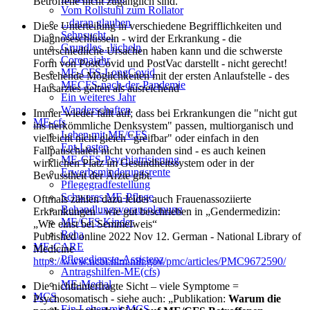
Betroffene nicht zugänglich sind.
Vom Rollstuhl zum Rollator
...daran glauben
Diese Unterteilung in verschiedene Begrifflichkeiten und
Sehnsucht...
Diagnoseschlüsseln - wird der Erkrankung - die
Grundlos...lächeln
unterschiedliche Ursachen haben kann und die schwerste
Coronajahr
Form von PostCovid und PostVac darstellt - nicht gerecht!
ME-CFS-LongCovid
Bestehende Möglichkeiten mit der ersten Anlaufstelle - des
MECFS-nach-der-Pandemie
Hausarztes gelten als ausreichend
Ein weiteres Jahr
Wanderschaften
Immer wieder fällt auf; dass bei Erkrankungen die "nicht gut
ME-cfs
ins herkömmliche Denksystem" passen, multiorganisch und
Leben mit ME/CFS
vielleicht nicht gleich "greifbar" oder einfach in den
Ent-Lasten
Fallpauschalen nicht vorhanden sind - es auch keinen
ME-CFS-Psychiatrisierung
wirklichen Platz im Gesundheitssystem oder in der
Erwerbsminderungsrente
Bewusstheit der Ärzte gibt.
Pflegegradfestellung
Schweres ME-Pflege
Oftmals zählen dazu leider auch Frauenassoziierte
Behandlungsvorausplanung
Erkrankungen - wie gut beschrieben in „Gendermedizin:
ME/CFS Kinder
„Wie einst bei Semmelweis“
Reha
Published online 2022 Nov 12. German - National Library of
ME-CARE
Medicine
Pflegedienste-Assistenz
https://www.ncbi.nlm.nih.gov/pmc/articles/PMC9672590/
Antragshilfen-ME(cfs)
ME-Medial
Die nichthinterfragte Sicht – viele Symptome =
MCS
Psychosomatisch - siehe auch: „Publikation:
Warum die
Ein Leben mit MCS