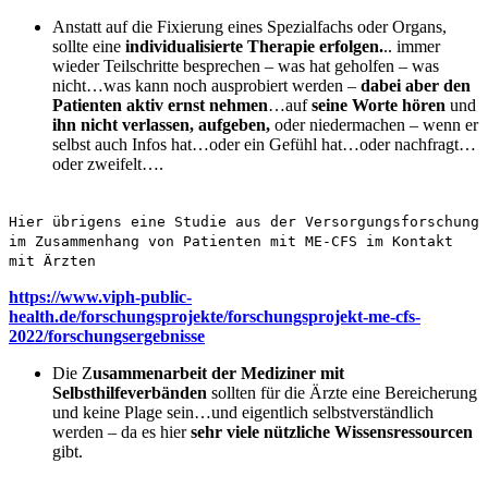
Anstatt auf die Fixierung eines Spezialfachs oder Organs,
sollte eine
individualisierte Therapie erfolgen.
.. immer
wieder Teilschritte besprechen – was hat geholfen – was
nicht…was kann noch ausprobiert werden –
dabei aber den
Patienten aktiv ernst nehmen
…auf
seine Worte hören
und
ihn nicht verlassen, aufgeben,
oder niedermachen – wenn er
selbst auch Infos hat…oder ein Gefühl hat…oder nachfragt…
oder zweifelt….
Hier übrigens eine Studie aus der Versorgungsforschung
im Zusammenhang von Patienten mit ME-CFS im Kontakt
mit Ärzten
https://www.viph-public-
health.de/forschungsprojekte/forschungsprojekt-me-cfs-
2022/forschungsergebnisse
Die Z
usammenarbeit der Mediziner mit
Selbsthilfeverbänden
sollten für die Ärzte eine Bereicherung
und keine Plage sein…und eigentlich selbstverständlich
werden – da es hier
sehr viele nützliche Wissensressourcen
gibt.