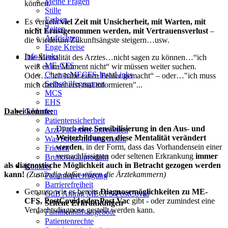
Meine Fragen
können.
Stille
Farben
Es vergeht
viel Zeit mit Unsicherheit, mit Warten, mit
Zeiten
nicht Ernstgenommen werden, mit Vertrauensverlust
–
Aufrichten
die wiederum Zukunftsängste steigern…usw.
Enge Kreise
Info-Links
Die Mentalität des Arztes…nicht sagen zu können…“ich
ME-CFS
weiß es im Moment nicht“ wir müssen weiter suchen.
ChangeMECFS-InstaLinks
Oder…“ich habe einen Fehler gemacht“ – oder…"ich muss
Selbsthilfegruppen
mich darüber erst mal informieren"...
MCS
EHS
Dabei könnte:
Gedanken
Patientensicherheit
Durch
eine Sensibilisierung in den Aus- und
Arzt-Patienten-Interaktion
Weiterbildungen diese Mentalität verändert
Was Stress mit uns macht
werden
, in der Form, dass das Vorhandensein einer
Frieden
vernachlässigten oder seltenen Erkrankung
immer
Bruttosozialprodukt
als diagnostische Möglichkeit auch in Betracht gezogen werden
Konkret
kann!
(Zuständig dafür wären die Ärztekammern)
Patientenverfügung
Barrierefreiheit
Genauso wie es bereits
Diagnosemöglichkeiten zu ME-
GdB Antrag MECFS PostCovid
CFS, PostCovid oder Post Vac
gibt - oder zumindest eine
Seltene Erkrankungen
Verdachtsdiagnose gestellt werden kann.
Familienhilfsangebote
Patientenrechte