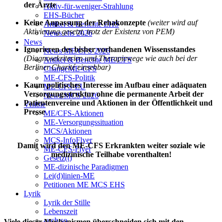
der Ärzte
Aktiv-für-weniger-Strahlung
EHS-Bücher
Keine Anpassung der Rehakonzepte
(weiter wird auf
Artikel & Berichte EHS
Aktivierung gesetzt, trotz der Existenz von PEM)
News ehs 2026
News
Ignorieren des bisher vorhandenen Wissensstandes
News ME/CFS 2026
(Diagnosekriterien und Therapiewege wie auch bei der
Artikel & Berichte ME/CFS
Berliner Charité einsehbar)
ChangeME-CFS
ME-CFS-Politik
Kaum politisches Interesse im Aufbau einer adäquaten
ME-CFS-EU
Versorgungsstruktur ohne die permanente Arbeit der
News MCS 2026
Patientenvereine und Aktionen in der Öffentlichkeit und
Visible
Presse
ME/CFS-Aktionen
ME-Versorgungssituation
MCS/Aktionen
MCS-InfoFlyer
Damit wird den ME-CFS Erkrankten weiter soziale wie
ME-CFS-Flyer
medizinische Teilhabe vorenthalten!
Gesetz(t)
ME-dizinische Paradigmen
Lei(d)linien-ME
Petitionen ME MCS EHS
Lyrik
Lyrik der Stille
Lebenszeit
auch so...
Viele dieser Mechanismen überschneiden sich mit den