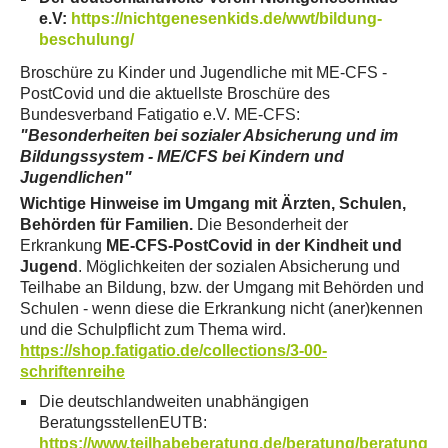
e.V:
https://nichtgenesenkids.de/wwt/bildung-
beschulung/
Broschüre zu Kinder und Jugendliche mit ME-CFS -
PostCovid und die aktuellste Broschüre des
Bundesverband Fatigatio e.V. ME-CFS:
"Besonderheiten bei sozialer Absicherung und im
Bildungssystem - ME/CFS bei Kindern und
Jugendlichen"
Wichtige Hinweise im Umgang mit Ärzten, Schulen,
Behörden für Familien.
Die Besonderheit der
Erkrankung
ME-CFS-PostCovid in der Kindheit und
Jugend
. Möglichkeiten der sozialen Absicherung und
Teilhabe an Bildung, bzw. der Umgang mit Behörden und
Schulen - wenn diese die Erkrankung nicht (aner)kennen
und die Schulpflicht zum Thema wird.
https://shop.fatigatio.de/collections/3-00-
schriftenreihe
Die deutschlandweiten unabhängigen
BeratungsstellenEUTB:
https://www.teilhabeberatung.de/beratung/beratungs